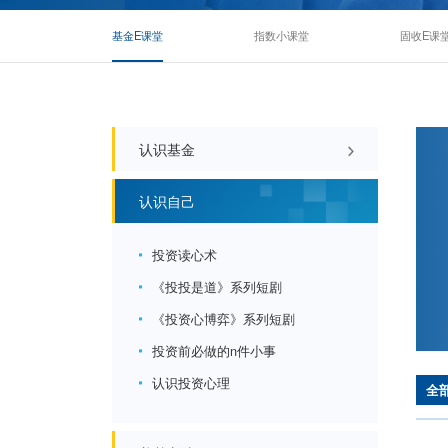
基金E课堂
指数小课堂
认识基金
《迈向高质量》系列宣传
认识自己
公募基金二十问
基金名称有门道
投资读心术