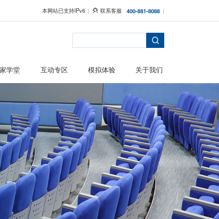
本网站已支持IPv6
者保护
主题活动
专家学堂
互动专区