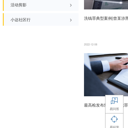
公平竞争政策宣传周
扫黑除恶
反洗钱宣传活动
2022-12-09
投资者适当性管理专项宣传
扫黑除恶
其它投教活动
活动剪影
洗钱罪典
小达社区行