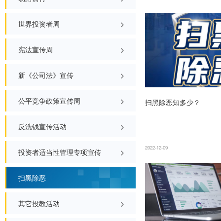
“小达来了”系列直播
金融教育宣传月
一图读懂
防非宣传活动
易路前行
2025-05-30
世界投资者周
宪法宣传周
新《公司法》宣传