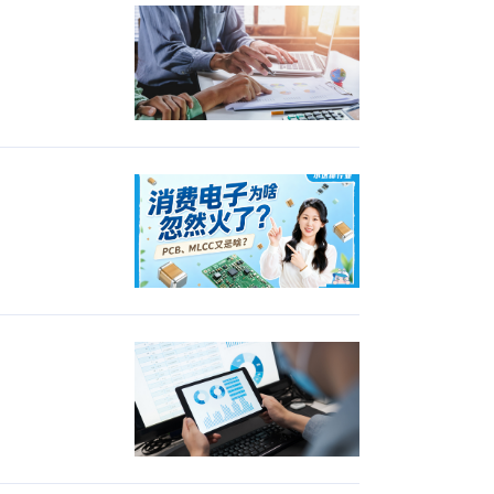
——一文搞懂所有“光”字辈
合你？