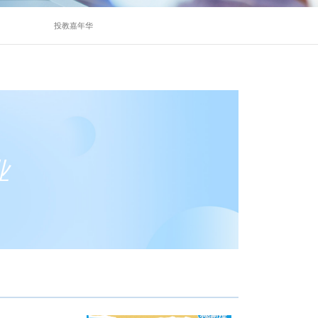
E课堂
证券E课堂
投教嘉年华
小达聊行业