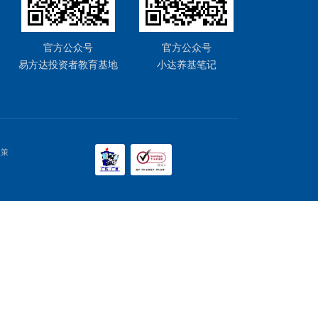
看懂投资额高增的电网板块
前往
3
4
5
12
...
下一页