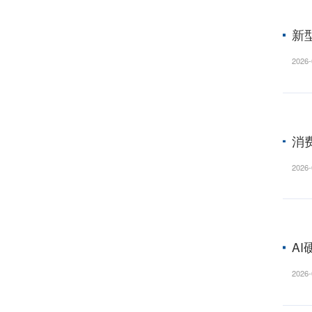
退市专题
读懂上市公司报告
全面注册制
图说雪球