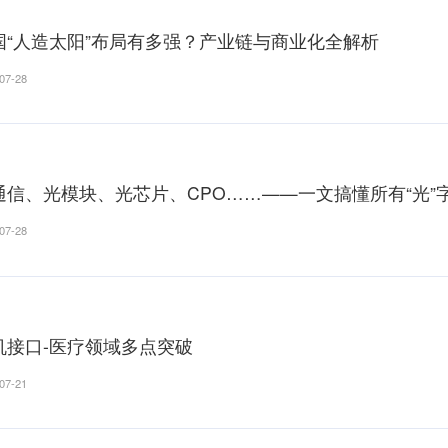
全部
文章
视频
图片
音
我国“人造太阳”布局有多强？产业链
2026-07-28