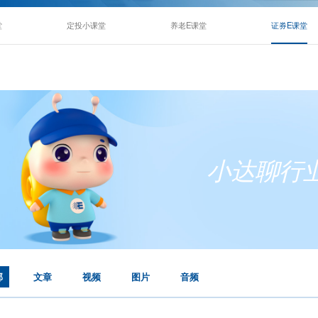
固收E课堂
定投小课堂
养老