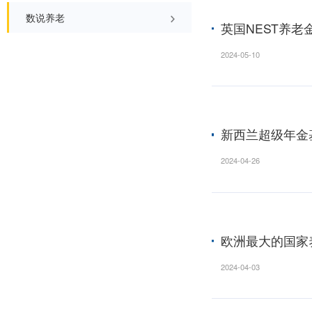
答案邮局
人生报表
个人养老金产品
海外瞭望
政策速递
全部
养老视频
个人养老金
数说养老
英国
易起聊养老
养老小站
2024-05