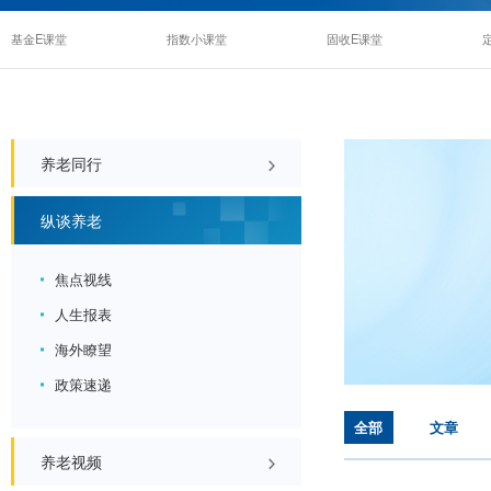
基金E课堂
指数小课堂
固收E课堂
养老同行
养老陪伴
纵谈养老
养老答案墙
养老一问易答
焦点视线