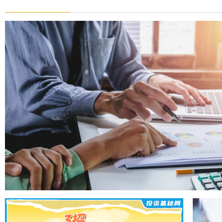
“又跌了……” “亏麻了……”
句话几乎成了不少小伙伴打开基
波动加大，当初怀揣着赚钱的“
养基方法
2026-07-21
现在该怎么办？不看账户假装没
办？
分享两个宝藏节目：人
养基方法
2026-07-14
指数小课堂