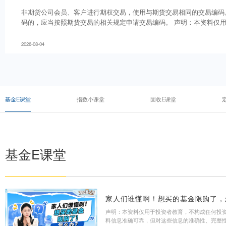
黄金期权操作手册2020版——
易编码
非期货公司会员、客户进行期权交易，使用与期货交易
码的，应当按照期货交易的相关规定申请交易编码。 
育，不构成任何投资建议。我们力求本资料信息准确可
完整性或及时性不作保证，亦不对因使用该等信息而引
2026-08-04
者不应以该等信息取代其独立判断或仅根据该等信息做
谨慎。