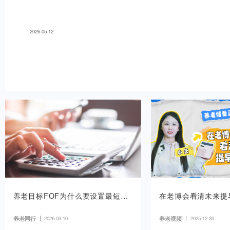
定投基础系列
2
定投调研报告：你还在犹豫？看
组真心话