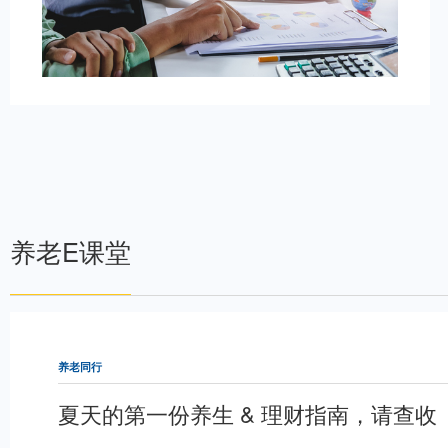
亦不对因使用该等信息而引发
这里有“固”事
2025-12-18
信息取代其独立判断或仅根据
谨慎。
这里有“固”事 | 从“
进行股债搭配？
声明：本资料仅用于投资者教
料信息准确可靠，但对这些信
亦不对因使用该等信息而引发
这里有“固”事
2025-12-18
信息取代其独立判断或仅根据
谨慎。
定投小课堂