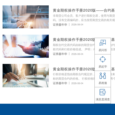
养老目标FOF为什么要设置最短持
在老博
有期？
养老同行
养老视频
2026-03-10
证券E课堂