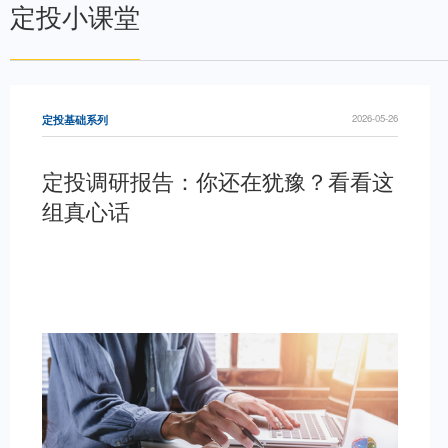
固收E课堂
这里有“固”事 | 股
声明：本资料仅用于投资者教
料信息准确可靠，但对这些信
亦不对因使用该等信息而引发
这里有“固”事
2025-12-29
信息取代其独立判断或仅根据
谨慎。
这里有“固”事 | 三
金
声明：本资料仅用于投资者教
料信息准确可靠，但对这些信