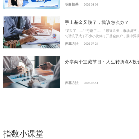
基金E课堂
指数小课堂
固收E课堂
基金E课堂
家人们谁懂啊！想买的
声明：本资料仅用于投资者教
料信息准确可靠，但对这些信
亦不对因使用该等信息而引发
明白投基
2026-08-04
信息取代其独立判断或仅根据
谨慎。
手上基金又跌了，我该