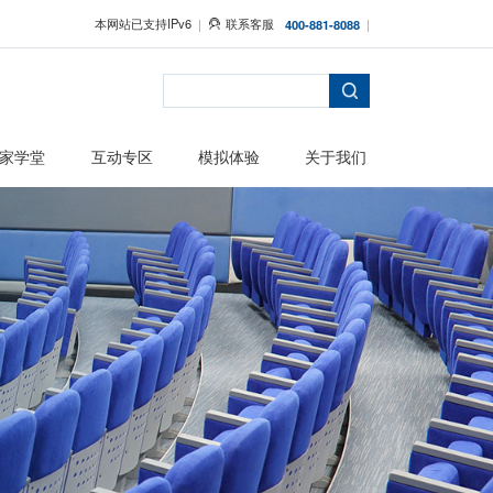
本网站已支持IPv6
者保护
主题活动
专家学堂
互动专区