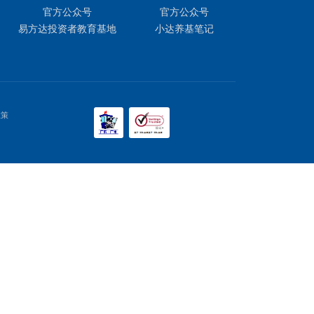
前往
4
5
85
...
下一页
88
0，非交易日8:30至17:30