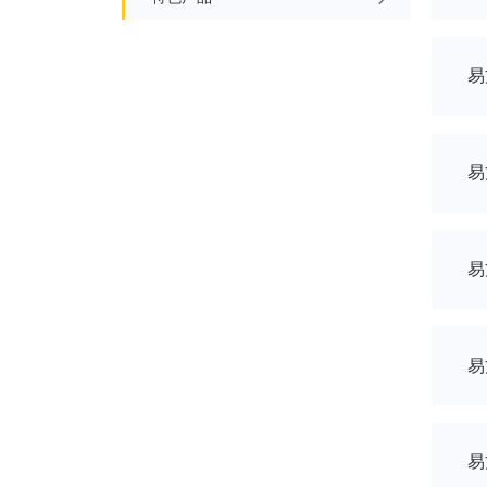
财经晨信
债市周周看
境外市场周报
特色产品