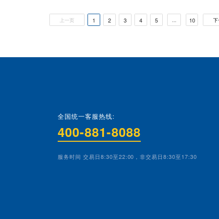
虚拟货
氏骗局
活动，境内
位和个人不
外主体不得
存金能