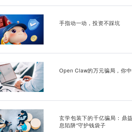
AI内幕
防非短
手指动