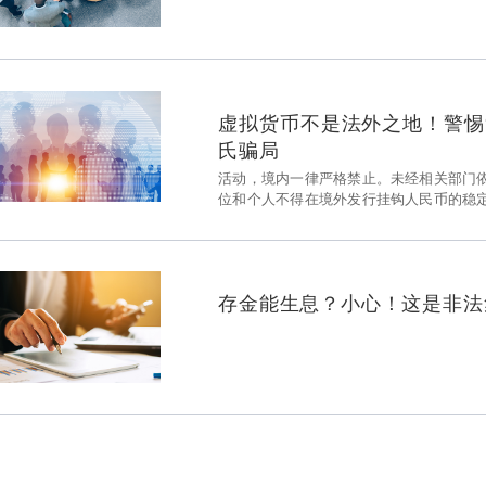
Open
玄学包
息陷阱