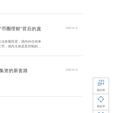
 Claw的万元骗局，你中招了吗？
装下的千亿骗局：鼎益丰案警示，远离“高
”守护钱袋子