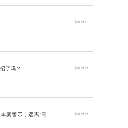
票？小心是“人工智障”割韭菜！
剧《神灯的诱惑》
一动，投资不踩坑