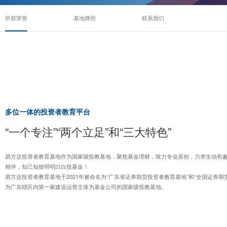
所获荣誉
基地牌照
联系我们
多位一体的投资者教育平台
“一个专注”“两个立足”和“三大特色”