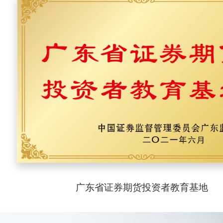
基地牌照
202