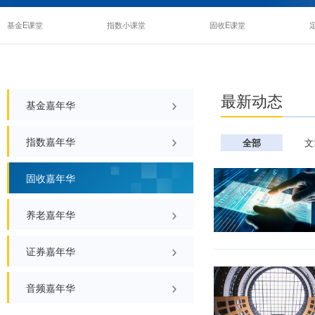
基金E课堂
指数小课堂
固收E课堂
最新
基金嘉年华
指数嘉年华
全
固收嘉年华