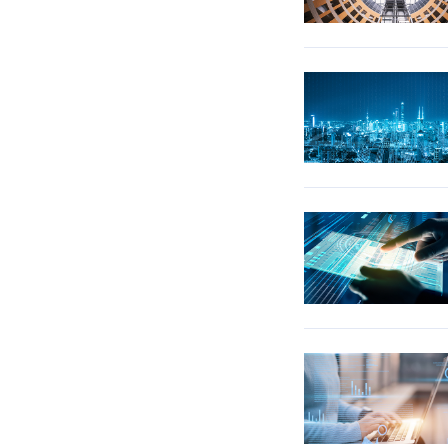
养老嘉年华
证券嘉年华
音频嘉年华