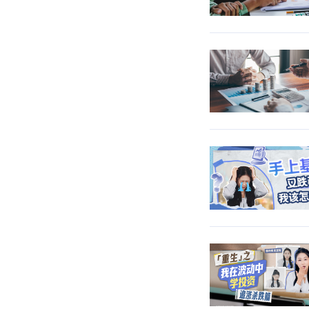
《投投是道》系列短剧
10分钟基金易点就通
漫话资产配置
《投资心博弈》系列短剧
明白投基
股票与主动股票基金
《资产配置我悟了！》系列视频
投资前必做的n件小事
基金驾驶舱
QDII基金和境外市场投资
《资产配置学堂》古装短剧
认识投资心理
定期报告看点
REITs知多少
陪你养基
看懂基金交易规则
公募REITs基础知识30问
投资方法小攻略
《基金小站》系列视频
浮动费率基金
了解投资风险
《养基热线》系列视频
持有期/定开/滚动持有/封闭基金
传统文化与投资智慧
基金交易规则20问
ESG系列
《基金投资小贴士》系列视频
基金分红
解惑FOF
趣味知识
《易学就懂》视频课程
走近LOF基金
长期持有系列
基金基础知识