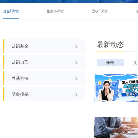
基金E课堂
指数小课堂
固收E课堂
最新
认识基金
《迈向高质量》系列宣传
认识自己
全
公募基金二十问
投资读心术
基金名称有门道
养基方法