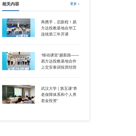
相关内容
再携手
方达投
连续第
“移动
易方达
上交安