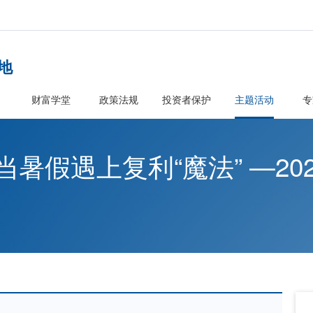
者教育基地
首页
财富学堂
政策法规
投资
育 ?当暑假遇上复利“魔