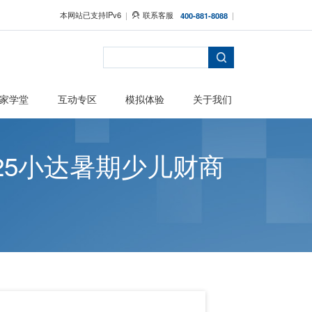
本网站已支持IPv6
者保护
主题活动
专家学堂
互动专区
法” —2025小达暑