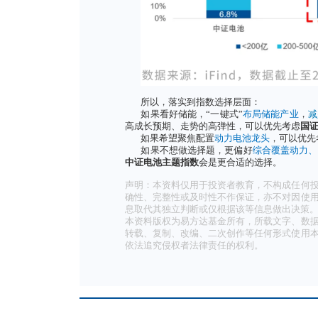
03数量差异：成份股数量
三只指数中，
新能源车电池
这也解释了为什么在上面的
数由于覆盖行业最为广泛，前十大
04市值差异：对不同市值
受成份股数量及选取规则影
占比高达
51.4%
，而200亿以
新能源电池指数
则在包含龙
元以上大市值公司占比为
35.6
弹性会相对较大；
而
中证电池指数
由于覆盖全