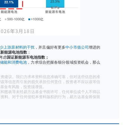
和集中度不同
指数成份股最少，仅为30只
；而另外两只指数的成份股数量均为
表格中，
新能源车电池指数的前十大集中度最高，为66.7%
，
集中度只有49.5%
。
企业侧重不同
响，
新能源车电池指数
更加聚焦大市值龙头企业
，1000亿元
下的小市值公司占比仅为
0.7%
；
头的同时，纳入了更多中小市值公司
（如中小型温控、消防企业
%
，低于新能源车电池指数，而200亿以下市值公司占比
22.1%
产业链，大中盘个股均有涉及，
成份股市值分布则相对最为均