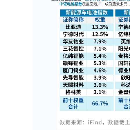
并且，从产业链环节上来看
原材料
。
02权重透视：前十大成份
虽然动力、储能、消费三类
生产商
会
多业务线并行
，这就导
不过，由于各自聚焦的细分
·
新能源车电池指数
重仓比
受动力电池龙头及资源周期影响
·
新能源电池指数
除了覆盖宁
逆变器及温控企业，
能够捕获储
·
中证电池指数
覆盖面最广