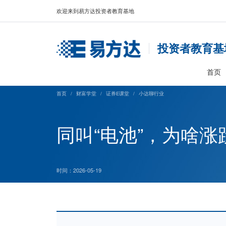
欢迎来到易方达投资者教育基地
投资
首页
/
财富学堂
/
证券E课堂
/
小达聊行业
同叫“电池”，
时间：2026-05-19