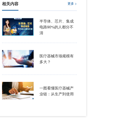
相关内容
资者的关注。
表现却各不相
半导体
电路9
指数”）、
国
清
指数”）。
医疗器
能源车等电动
多大？
需要的时候释
，还涵盖了消