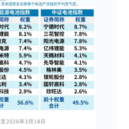
，相比于另外两只指数，新能源电池指数
更聚焦电池中游，基
股的同与不同
电池的应用场景不同，但因为在核心材料和制造工艺上共通，
致了三只指数前十大成份股有一定重合（比如宁德时代、亿纬
主题不同，它们的成份股分布又存在差异：
亚迪（13.3%）等动力电池企业及华友钴业（7.9%）等上游锂
大
。
德时代（8.2%）等综合电池龙头之外，还重仓了阳光电源（7.
能细分行业的发展
。
，成份股最多元，
其表现更多反映整个电池产业链的平均景气度