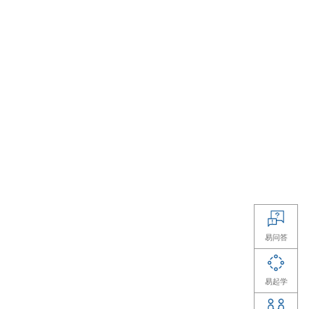
50只。
而
中证电池指
以上大市值公司
），1000亿
，因此走势的
衡分散。