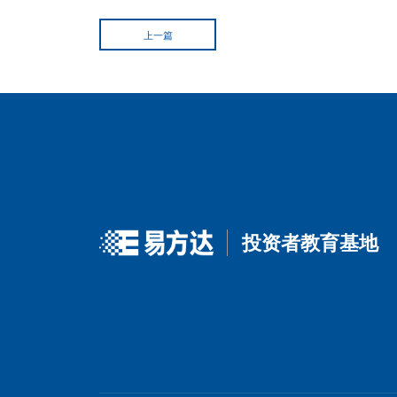
所以，落实到指数选择层面
如果看好储能，“一键式”
布
高成长预期、走势的高弹性，可
如果希望聚焦配置
动力电池
如果不想做选择题，更偏好
中证电池主题指数
会是更合适的
声明：本资料仅用于投资者教育