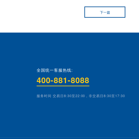
：
局储能产业
，
减少上游原材料的干扰
，并且偏好有更多
中小市
以优先考虑
国证新能源电池指数
；
龙头
，可以优先考虑
国证
新能源车电池指数；
综合覆盖动力、储能和消费电池
，力求综合把握各细分领域投
选择。
，不构成任何投资建议。我们力求本资料信息准确可靠，但对