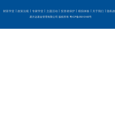
，亦不对因使用该等信息而引发的损失承担任何责任，投资者
信息做出决策。基金有风险，投资须谨慎。
所载文字、数据和图表等未经易方达基金书面许可，任何单位
任何形式使用本资料。对于任何侵犯本资料版权的行为，易方
。