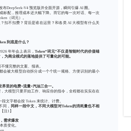
Seek（深度求索）发布DeepSeek-V4 预览版并全面开源，瞬间引爆 
约 75 万字）做成标配，推理成本还大幅下降。而它的每一次
个单位 ——Token（词元）。
不懂它到底是什么？扣不扣费？背后是谁在运营？和各类 AI 大
AI Token
到底是什么？
展高层论坛 2026 年年会上表示，
Token
“词元”不仅是智能
求的“结算单位”，为商业模式的落地提供了可量化的可能。
词元”。
们日常说的话，也看不懂完整的文案、报表。
AI 输出的回答，都会被大模型自动拆分成一个个统一规格、方