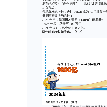
这些碎片，就是 Token。
可以打个很生活化的比方：
Tok
汽车要烧油、手机要用流量、家
消耗 Token。
不管是你输入的提问，还是 AI 
不同大模型的分词规则、编码
同。可以近似地认为一个汉字就
Token
的演进趋势：从
“
对话消
行业发展到现在，Token 的
早期是 “对话消耗”，单次聊天只用
现在已经转向 “任务消耗”—— 
到百万级。
需求爆发式增长，也让 Token
根据国家数据局统计：
2024 年初，我国
日均词元（
Tok
2025 年底，跃升至 100 万亿；
2026 年 3 月，已突破 140 万亿
两年时间增长超千倍。
【注2】