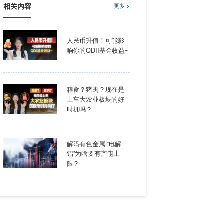
相关内容
AI 圈。
对话、每一次
模型有什么关
人民币
响你的Q
时代的价值锚
粮食？
上车大
时机吗
便识别的最小