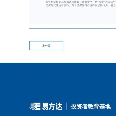
数据来源：OpenRouter 平台，
注意，OpenRouter 是全
调用与 Token 消耗需求，不
台，具有一定参考价值，但不能
Token 看似是 AI 后台的
调用量的持续增长、结构从简单
落地速度、用户真实需求强度以
这些高频、真实的使用数据，能
考视角。
注1：国海证券，《从Tokens角度跟踪AI应用
注2：万联证券，《“Token”中文名确定为“词
注3：199IT，《OpenRouter：2026年上
参考资料：