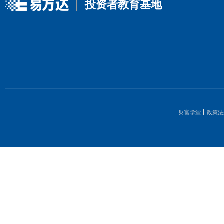
第二步：选基金
一按交易渠道选：
如果有股票账户，喜欢在场内交
ETF联接和其他普通指数基金。
二看清细节选：
跟踪绩效：
跟踪同一指数的指数基金，跟踪偏离
基金综合费率
：对于被动投资、跟踪指数表现的
赎费用等）越低，投资性价比越高。
声明：本资料仅用于投资者教育，不构成任何投资建议。我们力
证，亦不对因使用该等信息而引发的损失承担任何责任，投资者
投资须谨慎。
本资料版权为易方达基金所有，所载文字、数据和图表等未经易
任何形式使用本资料。对于任何侵犯本资料版权的行为，易方达