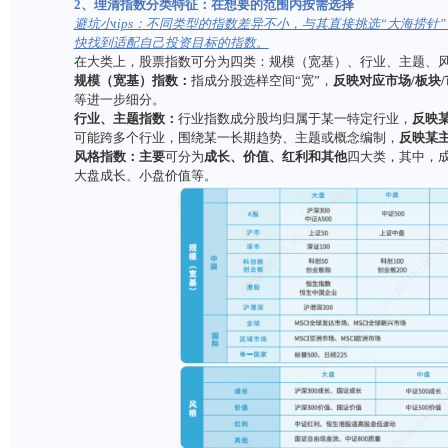
指数基金是一个很大的产品类别，按覆盖大类资
主投市场可以分为
境内、跨境、境外
指数基金。
需求
做选择。
比如：
如果想
增加收益弹性
，且能接受较高风险，就
可
金；
如果觉得账户的波动已经比较大，想让投资
再稳
基金；
如果想要配置
境外资产
，就可以考虑
投资境外的
2
、理清指数分类特征：在想要的范围内按需选择
避坑小tips：不同类型的指数差异不小，与其直
快找到适配自己投资目标的指数。
在大类上，股票指数可分为四类：规模（宽基）
规模（宽基）指数：
指成分股选样空间“宽”，
反映
等进一步细分。
行业、主题指数：
行业指数成分股均归属于某一
可能跨多个行业，围绕某一长期趋势、主题或概
风格指数：主要
可分为
成长、价值、红利和其他
大盘成长、小盘价值等。