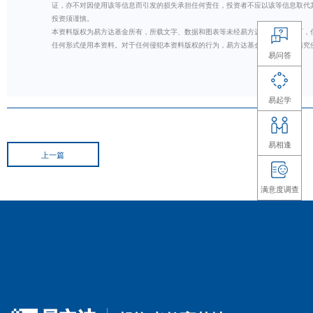
（仅用作举
2）优选相关度低的指数搭建组合：
组合中，
优先选择
相关度
低、风格互补的指数
，不
分的宽基指数选用大盘搭配小盘、A 股搭配海外，
4
、选指数基金：跳出基金名称误区，看清细节再
避坑小tips：基金名称差不多、甚至跟踪同一指
绩效、综合费率等做选择。
名称相似，基金跟踪的指数、基金的具体表现等
第一步：选指数
一
看指数全称
：全称里，除了注明指数发布机构
让我们直观区分简称相似的指数。
二看
成分股及构成
，特别关注细分的行业分布及
符合自己预期。