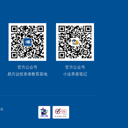
不懂技
半导体
下一篇
（需求
88