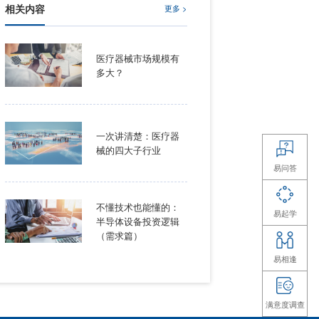
相关内容
确性、完整性
医疗器
或仅根据该等
多大？
转载、复制、
律责任的权
一次讲
械的四