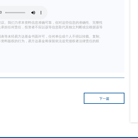
，不构成任何投资建议。我们力求本资料信息准确可靠，但对这些信息的准
等信息而引发的损失承担任何责任，投资者不应以该等信息取代其独立判断
谨慎。
所载文字、数据和图表等未经易方达基金书面许可，任何单位或个人不得以
料。对于任何侵犯本资料版权的行为，易方达基金将保留依法追究侵权者法