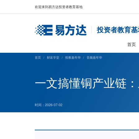
欢迎来到易方达投资者教育基地
投资
首页
/
财富学堂
/
投教嘉年华
/
音频嘉年华
一文搞懂铜产
时间：2026-07-02