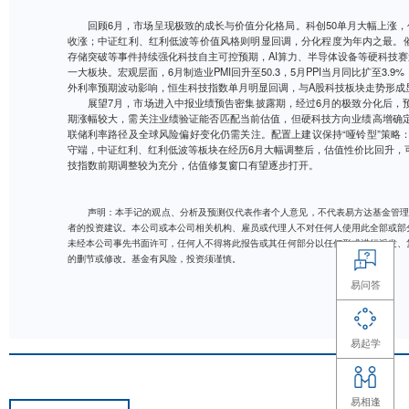
回顾6月，市场呈现极致的成长与价值分化格局。科创
收涨；中证红利、红利低波等价值风格则明显回调，分化程
存储突破等事件持续强化科技自主可控预期，AI算力、半
一大板块。宏观层面，6月制造业PMI回升至50.3，5月P
外利率预期波动影响，恒生科技指数单月明显回调，与A股
展望7月，市场进入中报业绩预告密集披露期，经过6
期涨幅较大，需关注业绩验证能否匹配当前估值，但硬科
联储利率路径及全球风险偏好变化仍需关注。配置上建议保
守端，中证红利、红利低波等板块在经历6月大幅调整后，
技指数前期调整较为充分，估值修复窗口有望逐步打开。
声明：本手记的观点、分析及预测仅代表作者个人意见，不
者的投资建议。本公司或本公司相关机构、雇员或代理人不对任
未经本公司事先书面许可，任何人不得将此报告或其任何部分以