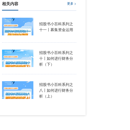
相关内容
招股书
十一丨
招股书
十丨如
析（下