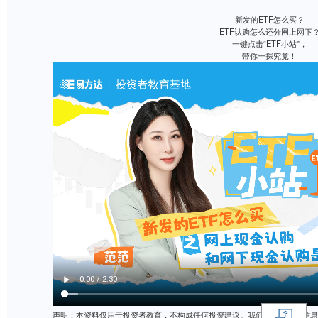
新发
ETF认
一键点
带