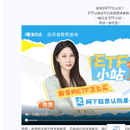
新发
ETF认购
一键点
带