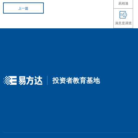
了六大洲近 31 个国家和地区。境外特殊参与者共 2 家，备
声明：本资料仅用于投资者教育，不构成任何投资建议。
时性不作保证，亦不对因使用该等信息而引发的损失承担
做出决策。基金有风险，投资须谨慎。
上一篇