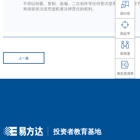
脑机接口作为一项颠覆性技术，不仅有望重构
拓展人类能力边界的重要使命，其技术革命与产
对于投资者而言，应聚焦技术本质，重点关注
态构建情况，以理性视角看待行业发展的阶段性
声明：本资料仅用于投资者教育，不构成任
息的准确性、完整性或及时性不作保证，亦不对
该等信息取代其独立判断或仅根据该等信息做出
本资料版权为易方达基金所有，所载文字、数
不得以转载、复制、改编、二次创作等任何形式
将保留依法追究侵权者法律责任的权利。