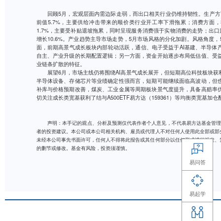
回顾5月，宏观层面内需边际走弱，而出口相关行业仍维
前值5.7%，主要供给冲击带来的顺价类行业开工率下滑
1.7%，主要受补贴退坡拖累，同时呈现服务消费强于实
增长10.6%。产业趋势主导市场走势，5月市场风格的
面，前期高景气成长板块内部轮动活跃，通信、电子受益于
自主、产业升级的长期配置逻辑；另一方面，资金开始逐
业链条扩散的特征。
展望6月，市场主线仍将围绕AI高景气成长展开，但
半导体设备、存储芯片等业绩确定性强而言，短期可能继
补库与价格预期改善，煤炭、工业金属等周期板块景气度
切关注成长类宽基获利了结与A500ETF易方达（15936
声明：本手记的观点、分析及预测仅代表作者个人意见，不
者的投资建议。本公司或本公司相关机构、雇员或代理人不对任